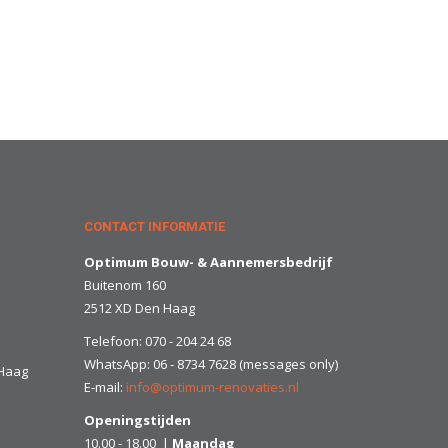
CONTACT INFORMATIE
Optimum Bouw- & Aannemersbedrijf
Buitenom 160
2512 XD Den Haag
Telefoon: 070 - 204 24 68
WhatsApp: 06 - 8734 7628 (messages only)
 Haag
E-mail:
info@optimum-renovaties.nl
Openingstijden
10.00 - 18.00 |
Maandag