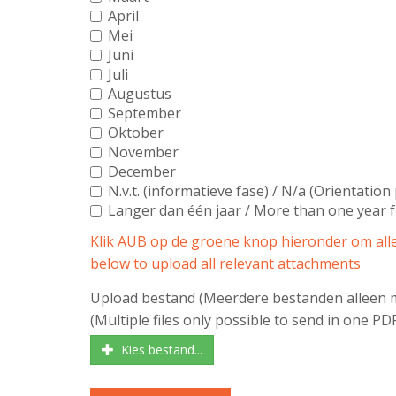
April
Mei
Juni
Juli
Augustus
September
Oktober
November
December
N.v.t. (informatieve fase) / N/a (Orientation
Langer dan één jaar / More than one year
Klik AUB op de groene knop hieronder om alle 
below to upload all relevant attachments
Upload bestand (Meerdere bestanden alleen m
(Multiple files only possible to send in one PDF 
Kies bestand...