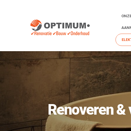
ONZE
AANN
ELEK
Renoveren & 